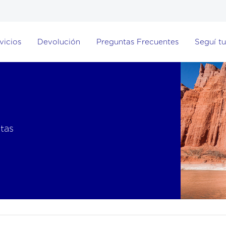
vicios
Devolución
Preguntas Frecuentes
Seguí tu
stas