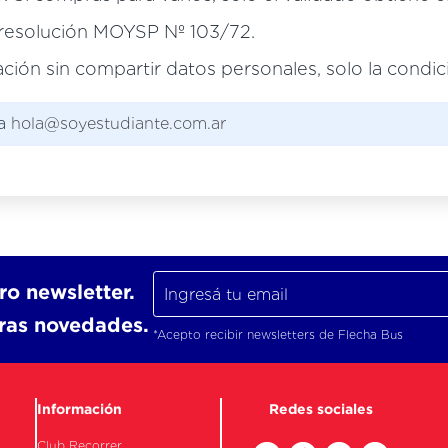
 resolución MOYSP Nº 103/72.
ación sin compartir datos personales, solo la condi
 a
hola@soyestudiante.com.ar
ro newsletter.
tras novedades.
*Acepto recibir newsletters de Flecha Bus
Información
Redes sociales
Club Recorrer