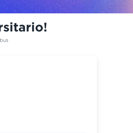
sitario!
abus