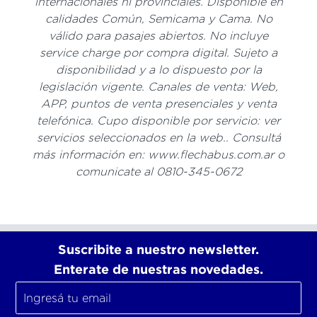
internacionales ni provinciales. Disponible en
calidades Común, Semicama y Cama. No
válido para pasajes abiertos. No incluye
service charge por compra digital. Sujeto a
disponibilidad y a lo dispuesto por la
legislación vigente. Canales de venta: Web,
APP, puntos de venta presenciales y venta
telefónica. Cupo disponible por servicio: ver
servicios seleccionados en la web.. Consultá
más información en: www.flechabus.com.ar o
comunicate al 0810-345-0672
Suscribite a nuestro newsletter.
Enterate de nuestras novedades.