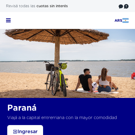
Revisá todas las
cuotas sin interés
ARS
Paraná
Viajá a la capital entrerriana con la mayor comodidad
Ingresar