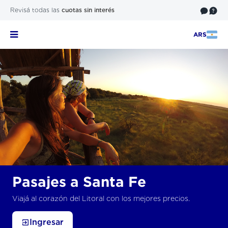
Revisá todas las
cuotas sin interés
ARS
Pasajes a Santa Fe
Viajá al corazón del Litoral con los mejores precios.
Ingresar