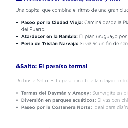
Una capital que combina el ritmo de una gran ciu
Paseo por la Ciudad Vieja:
Caminá desde la Pla
del Puerto.
Atardecer en la Rambla:
El plan uruguayo por e
Feria de Tristán Narvaja:
Si viajás un fin de se
♨️Salto: El paraíso termal
Un bus a Salto es tu pase directo a la relajación to
Termas del Daymán y Arapey:
Sumergite en pi
Diversión en parques acuáticos:
Si vas con ch
Paseo por la Costanera Norte:
Ideal para disf
🌿 Paysandú: Historia y naturaleza