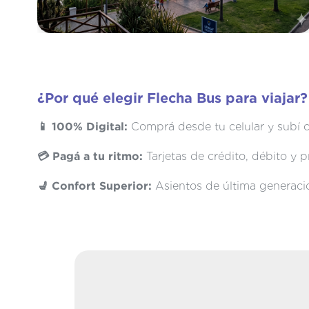
¿Por qué elegir Flecha Bus para viajar?
📱 100% Digital:
Comprá desde tu celular y subí c
💳 Pagá a tu ritmo:
Tarjetas de crédito, débito y
💺 Confort Superior:
Asientos de última generació