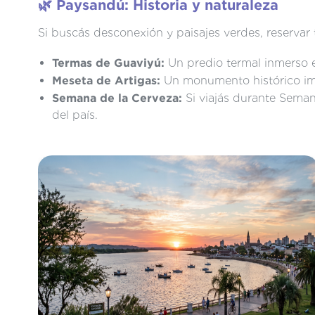
Si buscás desconexión y paisajes verdes, reservar 
Termas de Guaviyú:
Un predio termal inmerso 
Meseta de Artigas:
Un monumento histórico impo
Semana de la Cerveza:
Si viajás durante Seman
del país.